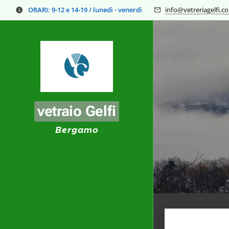
ORARI:
9-12 e 14-19 / lunedì - venerdì
info@vetreriagelfi.c
vetraio Gelfi
Bergamo