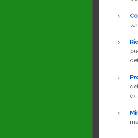
Co
tem
Ri
pu
dei
Pr
dei
di 
Mi
ma