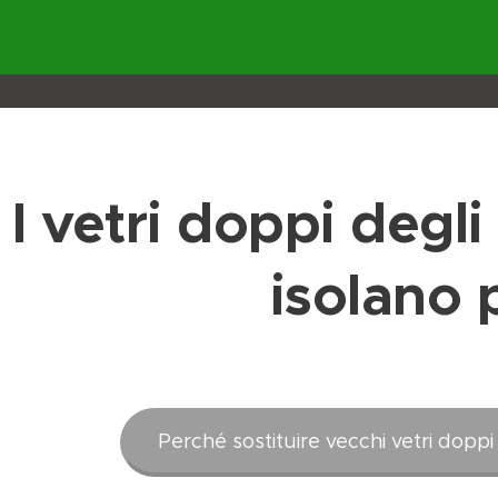
I vetri doppi degl
isolano 
Perché sostituire vecchi vetri doppi