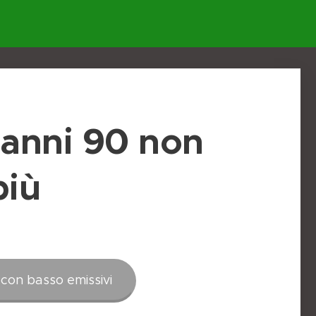
i anni 90 non
più
 con basso emissivi