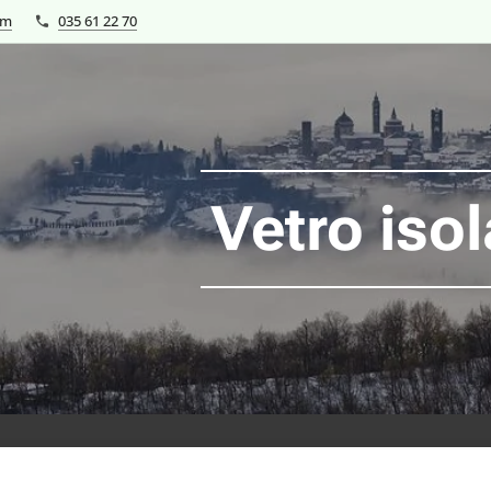
om
035 61 22 70
Vetro iso