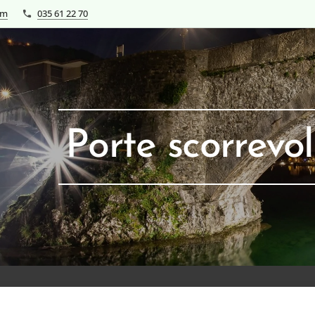
om
035 61 22 70
Porte scorrevol