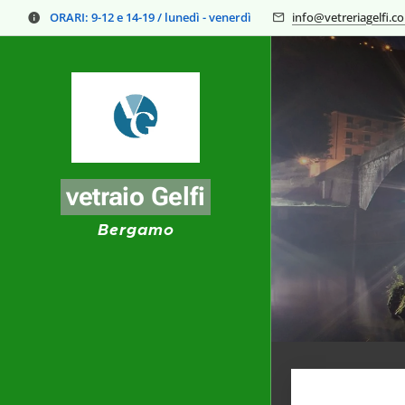
ORARI:
9-12 e 14-19 / lunedì - venerdì
info@vetreriagelfi.c
vetraio Gelfi
Bergamo