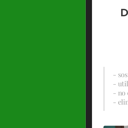
D
- sos
- uti
- no
- eli