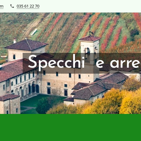
om
035 61 22 70
Specchi e arr