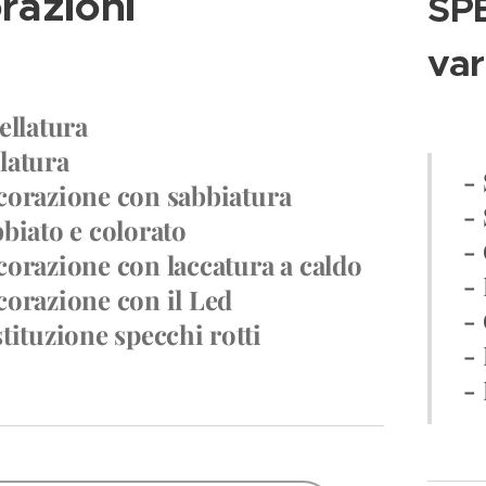
razioni
SP
var
ellatura
latura
-
corazione con sabbiatura
-
bbiato e colorato
-
corazione con laccatura a caldo
- 
corazione con il Led
-
tituzione specchi rotti
-
-