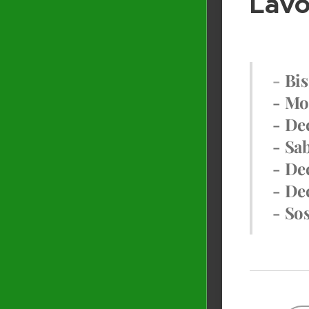
Lavo
-
Bis
- Mo
- De
- Sa
- De
- De
- Sos