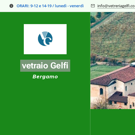
ORARI:
9-12 e 14-19 / lunedì - venerdì
info@vetreriagelfi.c
vetraio Gelfi
Bergamo